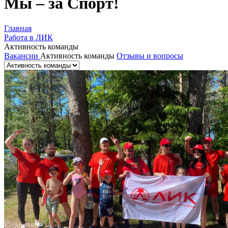
Мы – за Спорт!
Главная
Работа в ЛИК
Активность команды
Вакансии
Активность команды
Отзывы и вопросы